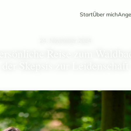
Start
Über mich
Ange
24. November 2024
ersönliche Reise zum Waldba
der Skepsis zur Leidenschaft