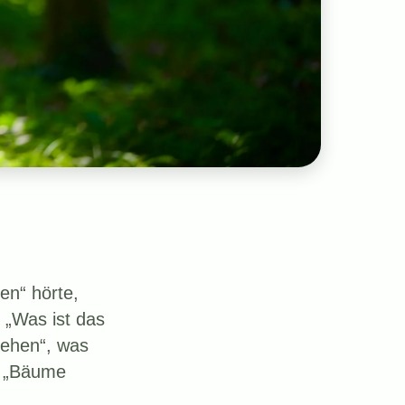
en“ hörte,
 „Was ist das
gehen“, was
t „Bäume