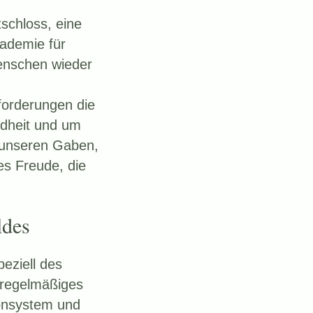
schloss, eine
kademie für
enschen wieder
sforderungen die
ndheit und um
 unseren Gaben,
s Freude, die
ldes
eziell des
s regelmäßiges
onsystem und