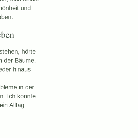
hönheit und
eben.
eben
 stehen, hörte
en der Bäume.
eder hinaus
bleme in der
en. Ich konnte
in Alltag