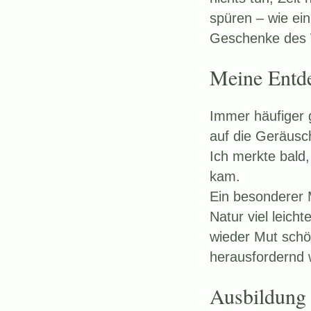
spüren – wie ei
Geschenke des 
Meine Entd
Immer häufiger g
auf die Geräusc
Ich merkte bald
kam.
Ein besonderer 
Natur viel leich
wieder Mut schö
herausfordernd 
Ausbildung z