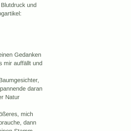
 Blutdruck und
gartikel:
 meinen Gedanken
 mir auffällt und
 Baumgesichter,
 Spannende daran
er Natur
rößeres, mich
brauche, dann
seinen Stamm.