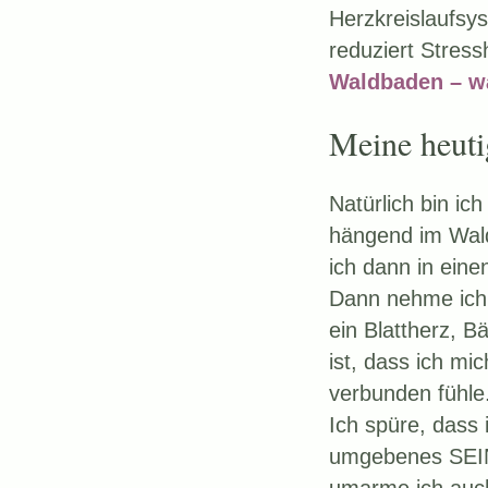
Herzkreislaufsys
reduziert Stress
Waldbaden – wa
Meine heuti
Natürlich bin i
hängend im Wald 
ich dann in ein
Dann nehme ich D
ein Blattherz, 
ist, dass ich m
verbunden fühle
Ich spüre, dass 
umgebenes SEIN.
umarme ich auch