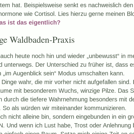
tem hat. Beispielsweise senkt es nachweislich den
hormone wie Cortisol. Lies hierzu gerne meinen Blo
s ist das eigentlich?
ge Waldbaden-Praxis
ch auch heute noch hin und wieder „unbewusst“ in
unterwegs. Der Unterschied zu früher ist, dass es
en „im Augenblick sein“ Modus umschalten kann.
inge wahr, die mir vorher nicht aufgefallen sind.
Bäume mit besonderem Wuchs, winzige Pilze. Das
ich durch die tiefere Wahrnehmung besonders mit d
. So als würden wir miteinander kommunizieren.
ich nicht alleine bin, sondern eingebunden in ein g
 Und wenn ich Lust habe, Trost oder Anlehnung 
 einfach einen Baum. Setze mich einige Zeit an 