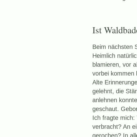
Ist Waldba
Beim nächsten S
Heimlich natürlic
blamieren, vor a
vorbei kommen 
Alte Erinnerung
gelehnt, die Stä
anlehnen konnte
geschaut. Gebor
Ich fragte mich:
verbracht? An e
gerochen? In al