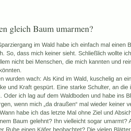
den gleich Baum umarmen?
parziergang im Wald habe ich einfach mal einen
h. So, dass mich keiner sieht. Schließlich wollte ic
llem nicht bei Menschen, die mich kannten und rein 
könnten.
en wurden wach: Als Kind im Wald, kuschelig an e
rke und Kraft gespürt. Eine starke Schulter, an die 
. Oder ich lag auf dem Waldboden und habe ins Bl
gen, wenn mich „da draußen“ mal wieder keiner v
 Wann habe ich das letzte Mal ohne Ziel und Absich
inem Baum gelehnt? Ihn vielleicht sogar umarmt? 
ler Ruhe einen Käfer beobachtet? Die vielen Blätte