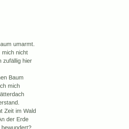
 Baum umarmt.
h mich nicht
zufällig hier
inen Baum
ich mich
ätterdach
erstand.
t Zeit im Wald
An der Erde
r bewundert?