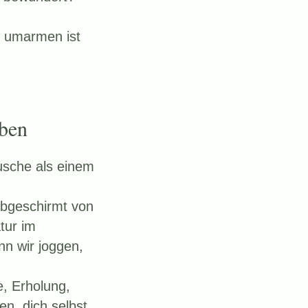
e umarmen ist
eben
usche als einem
 abgeschirmt von
tur im
n wir joggen,
e, Erholung,
en, dich selbst