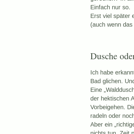
Einfach nur so.
Erst viel späte
(auch wenn das a
Dusche oder
Ich habe erkann
Bad glichen. Un
Eine „Walddusche
der hektischen A
Vorbeigehen. Di
radeln oder noc
Aber ein „richti
nichts tun, Zeit 