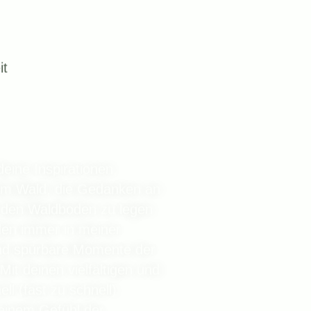
it
deine Inspirationen,
 dem Wald, die Gedanken an
den Waldboden zu legen
den immer in meiner
und spürbare Momente der
it deinen vielfältigen und
ll (fast zu schnell)
einem Gefühl der