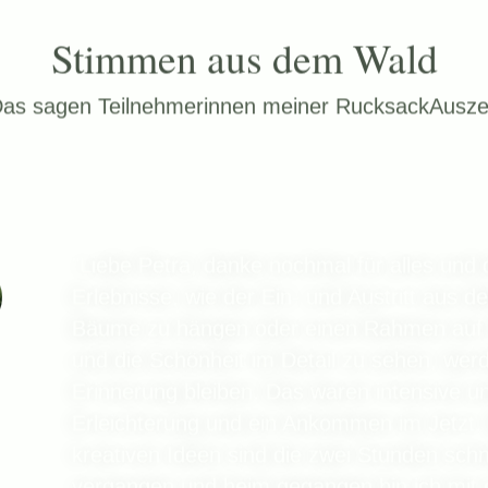
Stimmen aus dem Wald
as sagen Teilnehmerinnen meiner RucksackAusze
"Liebe Petra, danke nochmal für alles und 
Erlebnisse, wie der Ein- und Austritt aus
Bäume zu hängen oder einen Rahmen auf 
und die Schönheit im Detail zu sehen, wer
Erinnerung bleiben. Das waren intensive 
Erleichterung und ein Ankommen im Jetzt. M
kreativen Ideen sind die zwei Stunden schne
vergangen und heim gegangen bin ich mit 