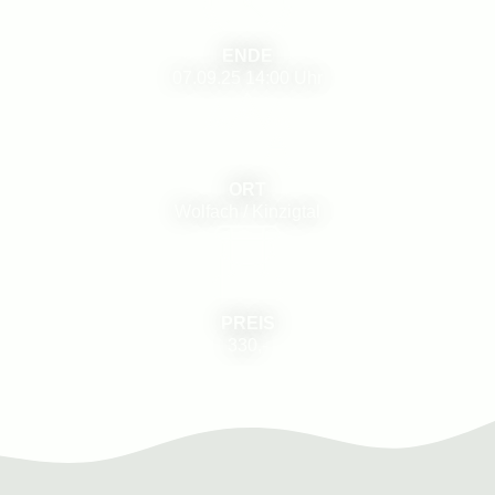
ENDE
07.09.25
14:00 Uhr
ORT
Wolfach / Kinzigtal
PREIS
330,-