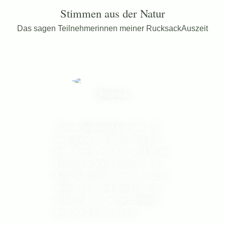
Stimmen aus der Natur
Das sagen Teilnehmerinnen meiner RucksackAuszeit
Andrea
"Unser Waldbad war wirklich
eine ganz tolle Erfahrung, bei
der ich sehr viel Kraft und neue
Energie schöpfen konnte. Ich
habe das Gefühl, es wirkt noch
immer nach und habe mir auf
jeden Fall fest vorgenommen,
dies auch öfters zu tun."