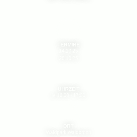
TERMINE
14.10.25
28.10.25
UHRZEIT
je
16:00
-
17:00
ORT
Waldpark Waldbronn